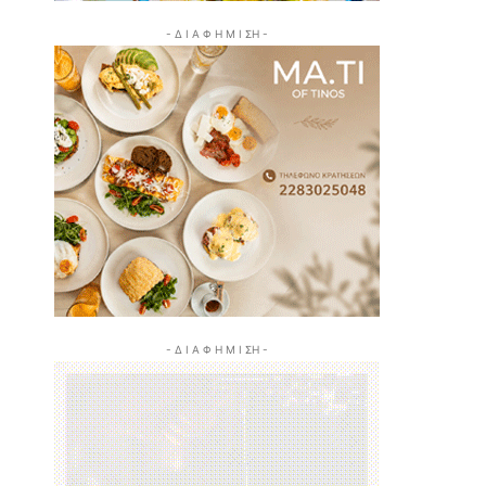
- Δ Ι Α Φ Η Μ Ι ΣΗ -
- Δ Ι Α Φ Η Μ Ι ΣΗ -