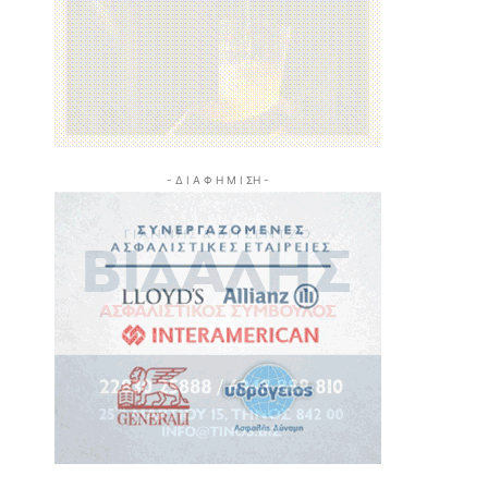
- Δ Ι Α Φ Η Μ Ι ΣΗ -