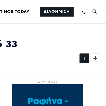
ΔΙΑΦΗΜΙΣΗ
TINOS TODAY
ό 33
- Δ Ι Α Φ Η Μ Ι ΣΗ -