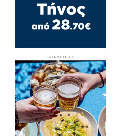
- Δ Ι Α Φ Η Μ Ι ΣΗ -