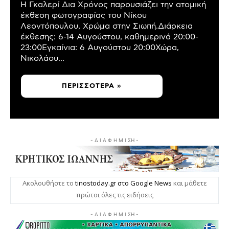
Η Γκαλερί Δια Χρόνος παρουσιάζει την ατομική
έκθεση φωτογραφίας του Νίκου
Λεοντόπουλου, Χρώμα στην Σιωπή.Διάρκεια
έκθεσης: 6-14 Αυγούστου, καθημερινά 20:00-
23:00Εγκαίνια: 6 Αυγούστου 20:00Χώρα,
Νικολάου...
ΠΕΡΙΣΣΌΤΕΡΑ »
- Δ Ι Α Φ Η Μ Ι ΣΗ -
Ακολουθήστε το
tinostoday.gr στο Google News
και μάθετε
πρώτοι όλες τις ειδήσεις
- Δ Ι Α Φ Η Μ Ι ΣΗ -