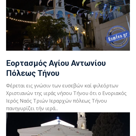
Εορτασμός Αγίου Αντωνίου
Πόλεως Τήνου
Φέρεται εις γνώσιν των ευσεβών καί φιλεόρτων
Χριστιανών της ιεράς νήσου Τήνου ότι ο Ενοριακός
Ιερός Ναός Τριών Ιεραρχών πόλεως Τήνου
πανηγυρίζει τήν ιερά...