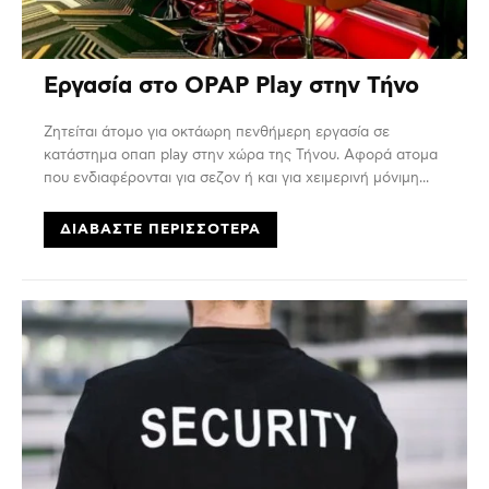
Εργασία στο OPAP Play στην Τήνο
Ζητείται άτομο για οκτάωρη πενθήμερη εργασία σε
κατάστημα οπαπ play στην χώρα της Τήνου. Αφορά ατομα
που ενδιαφέρονται για σεζον ή και για χειμερινή μόνιμη...
ΔΙΑΒΆΣΤΕ ΠΕΡΙΣΣΌΤΕΡΑ