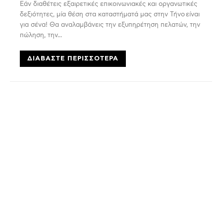
Εάν διαθέτεις εξαιρετικές επικοινωνιακές και οργανωτικές
δεξιότητες, μία θέση στα καταστήματά μας στην Τήνο είναι
για σένα! Θα αναλαμβάνεις την εξυπηρέτηση πελατών, την
πώληση, την...
ΔΙΑΒΆΣΤΕ ΠΕΡΙΣΣΌΤΕΡΑ