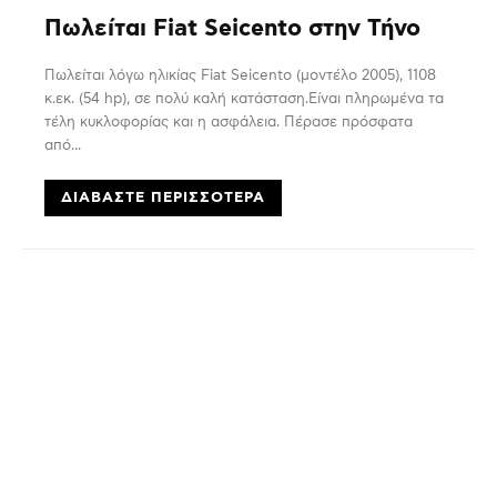
Πωλείται Fiat Seicento στην Τήνο
Πωλείται λόγω ηλικίας Fiat Seicento (μοντέλο 2005), 1108
κ.εκ. (54 hp), σε πολύ καλή κατάσταση.Είναι πληρωμένα τα
τέλη κυκλοφορίας και η ασφάλεια. Πέρασε πρόσφατα
από...
ΔΙΑΒΆΣΤΕ ΠΕΡΙΣΣΌΤΕΡΑ