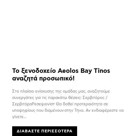
Το ξενοδοχείο Aeolos Bay Tinos
αναζητά προσωπικό!
Στο πλαίσιο ενίσχυσης της ομάδας μας, αναζητούμε
συνεργάτες για τις παρακάτω θέσεις: Σερβιτόρος /
ΣερβιτόραΡεσεψιονίστ Θα δοθεί προτεραιότητα σε
υποψηφίους που διαμένουν στην Τήνο. Αν ενδιαφέρεστε να
γίνετε...
ΔΙΑΒΆΣΤΕ ΠΕΡΙΣΣΌΤΕΡΑ