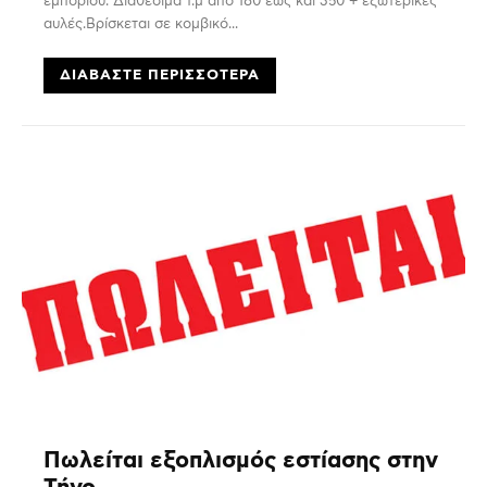
εμπορίου. Διαθέσιμα τ.μ απο 180 έως και 350 + εξωτερικές
αυλές.Βρίσκεται σε κομβικό...
ΔΙΑΒΆΣΤΕ ΠΕΡΙΣΣΌΤΕΡΑ
Πωλείται εξοπλισμός εστίασης στην