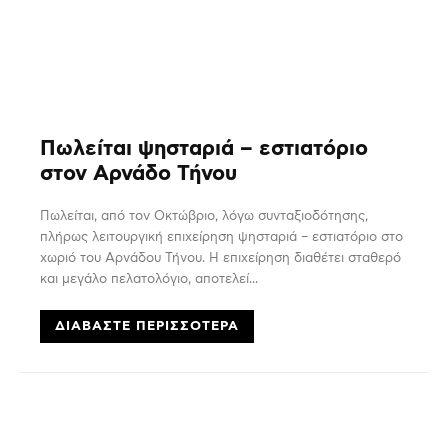
Πωλείται ψησταριά – εστιατόριο
στον Αρνάδο Τήνου
Πωλείται, από τον Οκτώβριο, λόγω συνταξιοδότησης,
πλήρως λειτουργική επιχείρηση ψησταριά – εστιατόριο στο
χωριό του Αρνάδου Τήνου. Η επιχείρηση διαθέτει σταθερό
και μεγάλο πελατολόγιο, αποτελεί...
ΔΙΑΒΆΣΤΕ ΠΕΡΙΣΣΌΤΕΡΑ