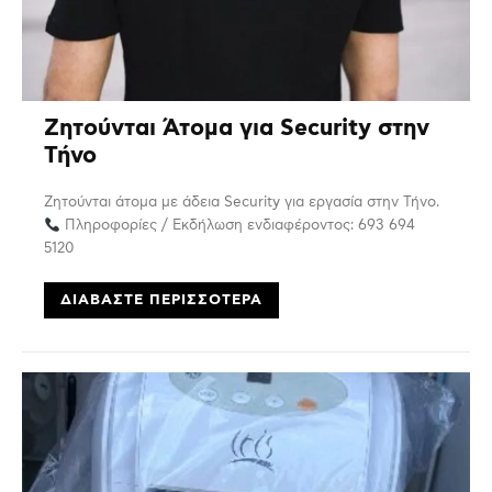
Ζητούνται Άτομα για Security στην
Τήνο
Ζητούνται άτομα με άδεια Security για εργασία στην Τήνο.
Πληροφορίες / Εκδήλωση ενδιαφέροντος: 693 694
5120
ΔΙΑΒΆΣΤΕ ΠΕΡΙΣΣΌΤΕΡΑ