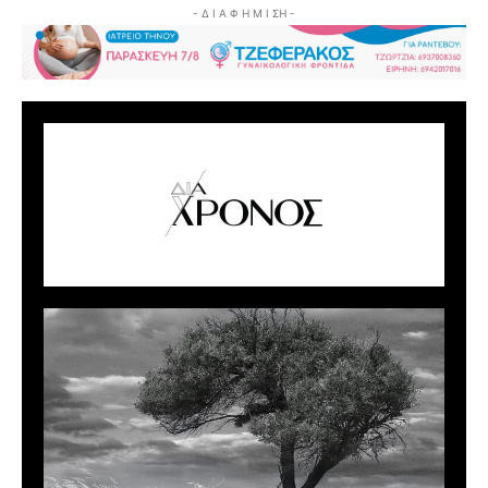
- Δ Ι Α Φ Η Μ Ι ΣΗ -