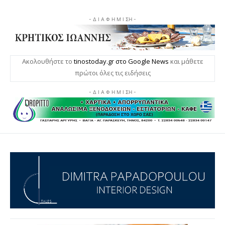
- Δ Ι Α Φ Η Μ Ι ΣΗ -
Ακολουθήστε το
tinostoday.gr στο Google News
και μάθετε
πρώτοι όλες τις ειδήσεις
- Δ Ι Α Φ Η Μ Ι ΣΗ -