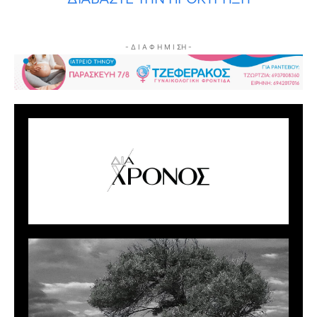
- Δ Ι Α Φ Η Μ Ι ΣΗ -