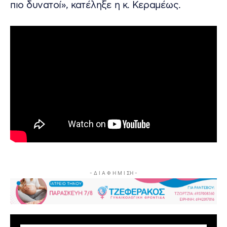
πιο δυνατοί», κατέληξε η κ. Κεραμέως.
- Δ Ι Α Φ Η Μ Ι ΣΗ -