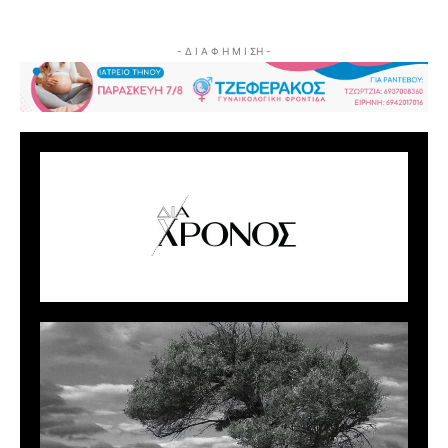
- Δ Ι Α Φ Η Μ Ι ΣΗ -