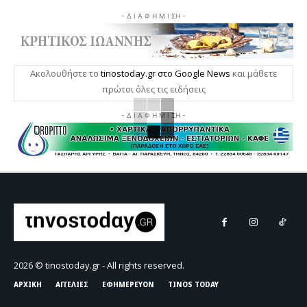
- Δ Ι Α Φ Η Μ Ι ΣΗ -
Ακολουθήστε το
tinostoday.gr στο Google News
και μάθετε
πρώτοι όλες τις ειδήσεις
- Δ Ι Α Φ Η Μ Ι ΣΗ -
2026 © tinostoday.gr - All rights reserved.
ΑΡΧΙΚΗ
ΑΓΓΕΛΙΕΣ
ΕΦΗΜΕΡΕΥΟΝ
TINOS TODAY