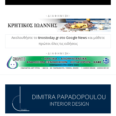
- Δ Ι Α Φ Η Μ Ι ΣΗ -
Ακολουθήστε το
tinostoday.gr στο Google News
και μάθετε
πρώτοι όλες τις ειδήσεις
- Δ Ι Α Φ Η Μ Ι ΣΗ -