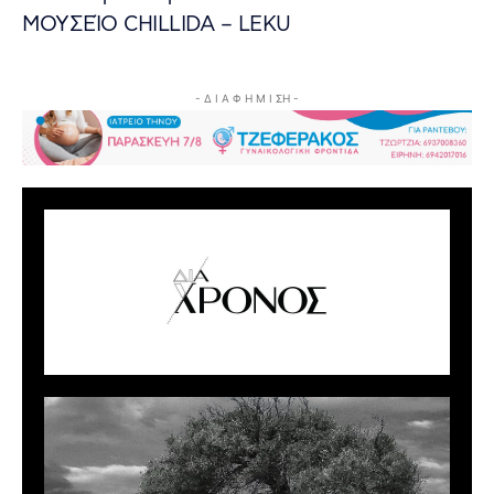
ΜΟΥΣΕΊΟ CHILLIDA – LEKU
- Δ Ι Α Φ Η Μ Ι ΣΗ -