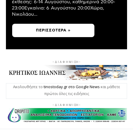
έκθεσης: 6-14 Αυγούστου, καθημερινά 20:00-
23:00Εγκαίνια: 6 Αυγούστου 20:00Χώρα,
Νικολάου...
ΠΕΡΙΣΣΌΤΕΡΑ »
- Δ Ι Α Φ Η Μ Ι ΣΗ -
Ακολουθήστε το
tinostoday.gr στο Google News
και μάθετε
πρώτοι όλες τις ειδήσεις
- Δ Ι Α Φ Η Μ Ι ΣΗ -