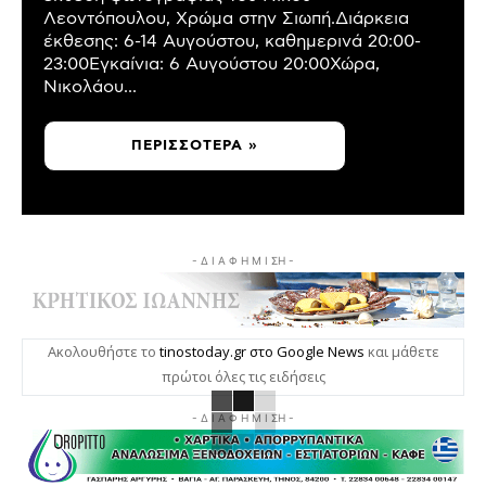
Λεοντόπουλου, Χρώμα στην Σιωπή.Διάρκεια
έκθεσης: 6-14 Αυγούστου, καθημερινά 20:00-
23:00Εγκαίνια: 6 Αυγούστου 20:00Χώρα,
Νικολάου...
ΠΕΡΙΣΣΌΤΕΡΑ »
- Δ Ι Α Φ Η Μ Ι ΣΗ -
Ακολουθήστε το
tinostoday.gr στο Google News
και μάθετε
πρώτοι όλες τις ειδήσεις
- Δ Ι Α Φ Η Μ Ι ΣΗ -