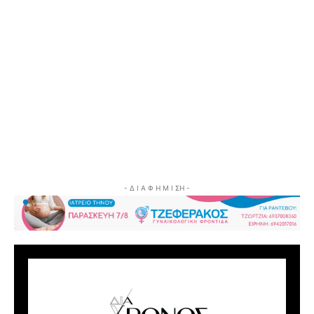
- Δ Ι Α Φ Η Μ Ι ΣΗ -