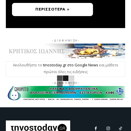
ΠΕΡΙΣΣΌΤΕΡΑ »
- Δ Ι Α Φ Η Μ Ι ΣΗ -
Ακολουθήστε το
tinostoday.gr στο Google News
και μάθετε
πρώτοι όλες τις ειδήσεις
- Δ Ι Α Φ Η Μ Ι ΣΗ -