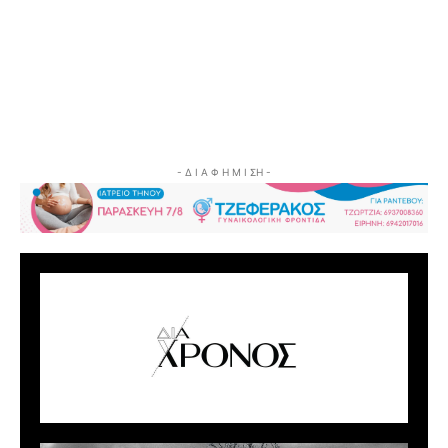
- Δ Ι Α Φ Η Μ Ι ΣΗ -