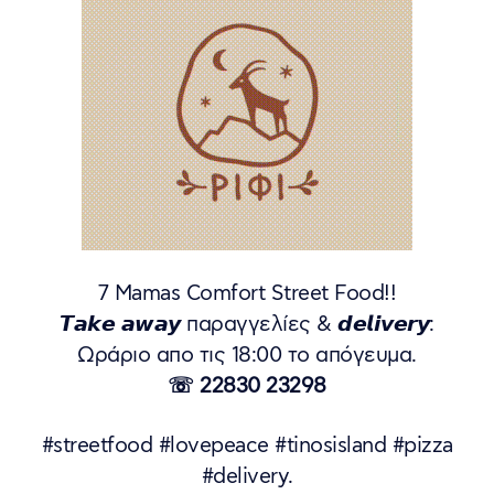
7 Mamas Comfort Street Food!!
𝙏𝙖𝙠𝙚 𝙖𝙬𝙖𝙮 παραγγελίες & 𝙙𝙚𝙡𝙞𝙫𝙚𝙧𝙮:
Ωράριο απο τις 18:00 το απόγευμα.
☏ 22830 23298
#streetfood #lovepeace #tinosisland #pizza
#delivery.