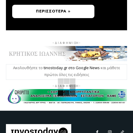
ΠΕΡΙΣΣΌΤΕΡΑ »
- Δ Ι Α Φ Η Μ Ι ΣΗ -
Ακολουθήστε το
tinostoday.gr στο Google News
και μάθετε
πρώτοι όλες τις ειδήσεις
- Δ Ι Α Φ Η Μ Ι ΣΗ -