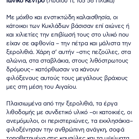
Ιωνικό Κέντρο
(Λυσίου 11, 105 56 Πλάκα)
Με μόχθο και ενστικτώδη καλαισθησία, οι
κάτοικοι των Κυκλάδων βάσισαν επί αιώνες ή
και χιλιετίες την επιβίωσή τους στο υλικό που
είχαν σε αφθονία – την πέτρα και μάλιστα την
ξερολιθιά. Χάρη σ’ αυτήν –στις πεζούλες, στα
αλώνια, στα σταβλάκια, στους λιθόστρωτους
δρόμους– κατόρθωσαν να κάνουν
φιλόξενους αυτούς τους μεγάλους βράχους
μες στη μέση του Αιγαίου.
Πλαισιωμένα από την ξερολιθιά, τα έργα
λιθοδομής με συνδετικό υλικό –οι κατοικιές, οι
ανεμόμυλοι, οι περιστεριώνες, τα εκκλησάκια–
φιλοξένησαν την ανθρώπινη ανάγκη, σοφά
τοποθετημένα στις καμπύλες και τα υψώματα