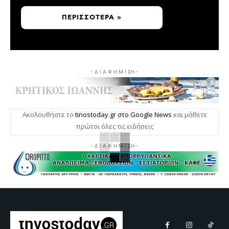
ΠΕΡΙΣΣΌΤΕΡΑ »
- Δ Ι Α Φ Η Μ Ι ΣΗ -
Ακολουθήστε το
tinostoday.gr στο Google News
και μάθετε
πρώτοι όλες τις ειδήσεις
- Δ Ι Α Φ Η Μ Ι ΣΗ -