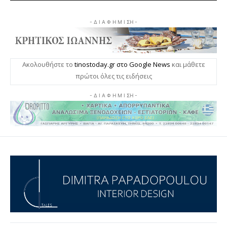
- Δ Ι Α Φ Η Μ Ι ΣΗ -
Ακολουθήστε το
tinostoday.gr στο Google News
και μάθετε
πρώτοι όλες τις ειδήσεις
- Δ Ι Α Φ Η Μ Ι ΣΗ -