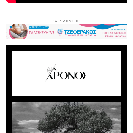
- Δ Ι Α Φ Η Μ Ι ΣΗ -