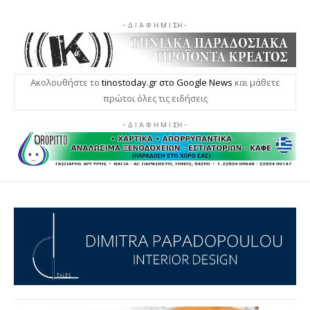
- Δ Ι Α Φ Η Μ Ι ΣΗ -
Ακολουθήστε το
tinostoday.gr στο Google News
και μάθετε
πρώτοι όλες τις ειδήσεις
- Δ Ι Α Φ Η Μ Ι ΣΗ -