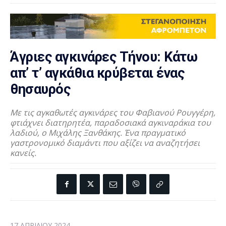
Άγριες αγκινάρες Τήνου: Κάτω
απ’ τ’ αγκάθια κρύβεται ένας
θησαυρός
Με τις αγκαθωτές αγκινάρες του Φαβιανού Ρουγγέρη,
φτιάχνει διατηρητέα, παραδοσιακά αγκιναράκια του
λαδιού, ο Μιχάλης Ξανθάκης. Ένα πραγματικό
γαστρονομικό διαμάντι που αξίζει να αναζητήσει
κανείς.
17 ΑΠΡΙΛΊΟΥ 2024