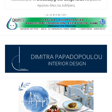
πρώτοι όλες τις ειδήσεις
- Δ Ι Α Φ Η Μ Ι ΣΗ -