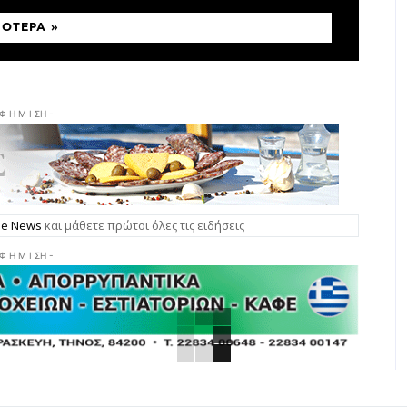
ΣΌΤΕΡΑ »
 Φ Η Μ Ι ΣΗ -
gle News
και μάθετε πρώτοι όλες τις ειδήσεις
 Φ Η Μ Ι ΣΗ -