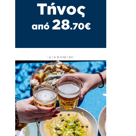
- Δ Ι Α Φ Η Μ Ι ΣΗ -