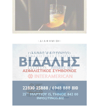
- Δ Ι Α Φ Η Μ Ι ΣΗ -