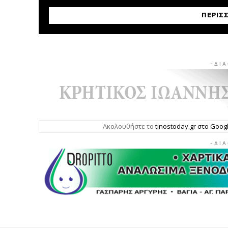
ΠΕΡΙΣ
- Δ Ι Α
Ακολουθήστε το
tinostoday.gr στο Goo
- Δ Ι Α