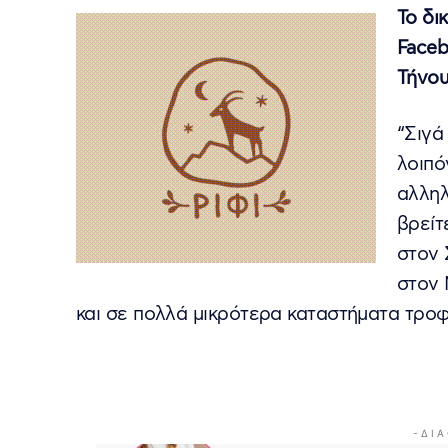
Το δι
Faceb
Τήνου
“Σιγά
λοιπό
αλληλ
βρείτ
στον 
στον 
και σε πολλά μικρότερα καταστήματα τρο
- Δ Ι Α