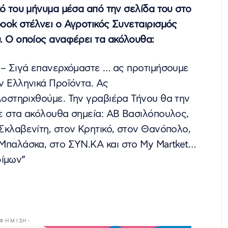
κό του μήνυμα μέσα από την σελίδα του στο
ook στέλνει ο Αγροτικός Συνεταιρισμός
. Ο οποίος αναφέρει τα ακόλουθα:
 – Σιγά επανερχόμαστε … ας προτιμήσουμε
ν Ελληνικά Προϊόντα. Ας
οστηριχθούμε. Την γραβιέρα Τήνου θα την
ε στα ακόλουθα σημεία: ΑΒ Βασιλόπουλος,
Σκλαβενίτη, στον Κρητικό, στον Θανόπολο,
Μπαλάσκα, στο ΣΥΝ.ΚΑ και στο My Martket…
φίμων”
 Φ Η Μ Ι ΣΗ -