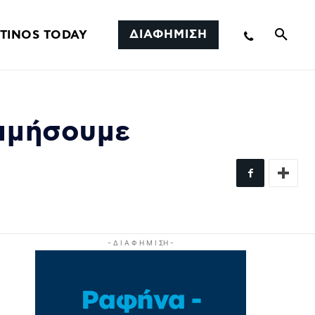
ΔΙΑΦΗΜΙΣΗ
TINOS TODAY
τιμήσουμε
- Δ Ι Α Φ Η Μ Ι ΣΗ -