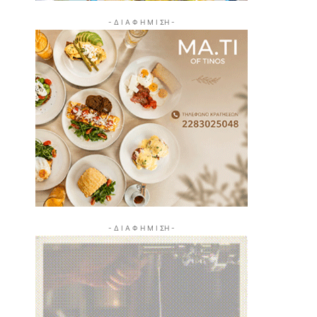
- Δ Ι Α Φ Η Μ Ι ΣΗ -
- Δ Ι Α Φ Η Μ Ι ΣΗ -