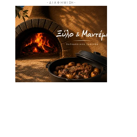
- Δ Ι Α Φ Η Μ Ι ΣΗ -