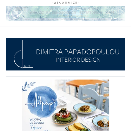
- Δ Ι Α Φ Η Μ Ι ΣΗ -