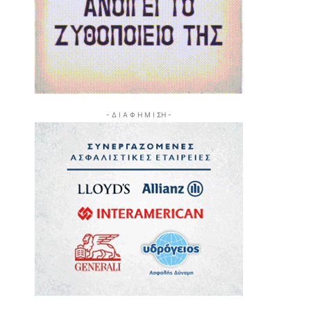
- Δ Ι Α Φ Η Μ Ι ΣΗ -