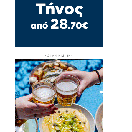
- Δ Ι Α Φ Η Μ Ι ΣΗ -