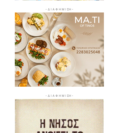
- Δ Ι Α Φ Η Μ Ι ΣΗ -
- Δ Ι Α Φ Η Μ Ι ΣΗ -