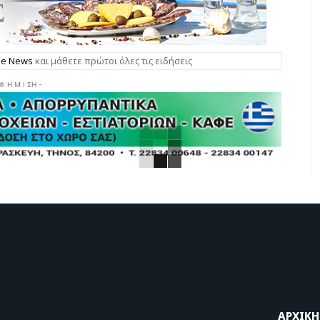
gle News
και μάθετε πρώτοι όλες τις ειδήσεις
 Φ Η Μ Ι ΣΗ -
ΑΡΧΙΚΗ