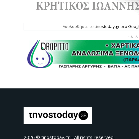
Ακολουθήστε το
tinostoday.gr στο Goo
- Δ Ι Α
2026 © tinostoday.gr - All rights reserved.