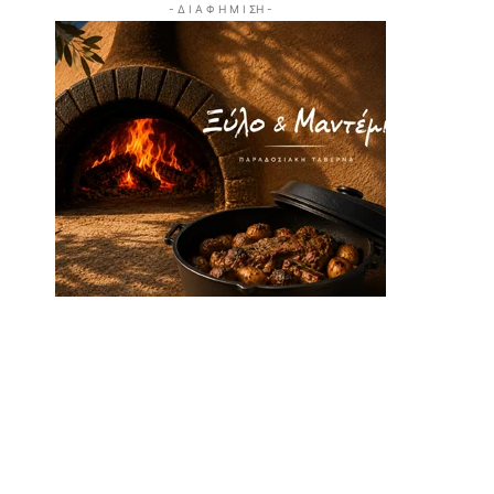
- Δ Ι Α Φ Η Μ Ι ΣΗ -