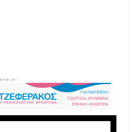
 Φ Η Μ Ι ΣΗ -