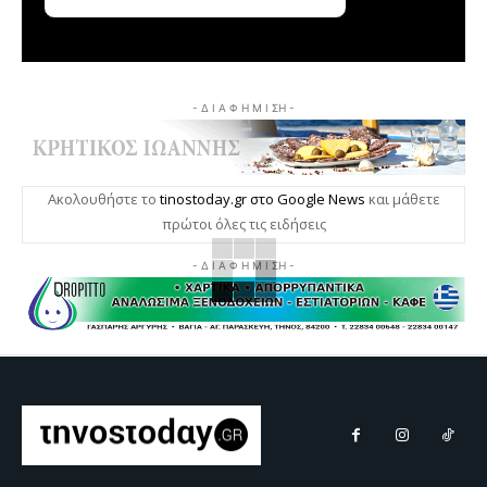
- Δ Ι Α Φ Η Μ Ι ΣΗ -
Ακολουθήστε το
tinostoday.gr στο Google News
και μάθετε
πρώτοι όλες τις ειδήσεις
- Δ Ι Α Φ Η Μ Ι ΣΗ -