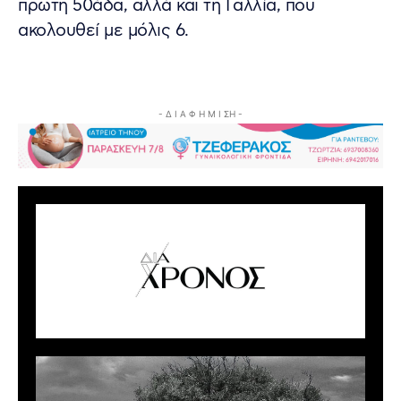
πρώτη 50άδα, αλλά και τη Γαλλία, που
ακολουθεί με μόλις 6.
- Δ Ι Α Φ Η Μ Ι ΣΗ -