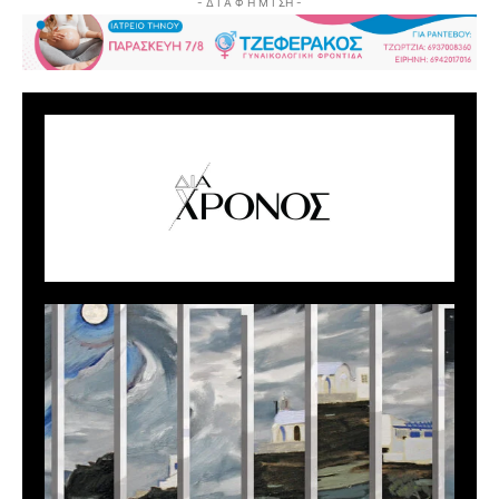
- Δ Ι Α Φ Η Μ Ι ΣΗ -