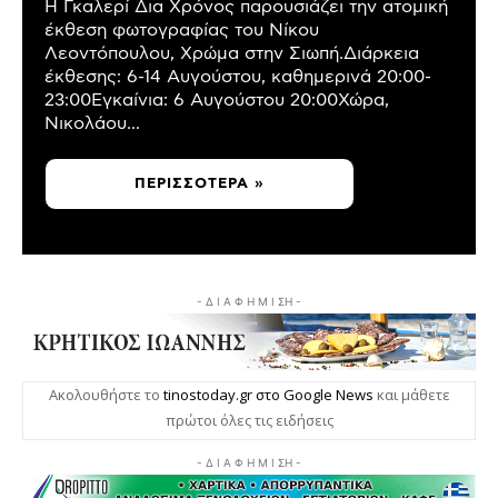
Η Γκαλερί Δια Χρόνος παρουσιάζει την ατομική
έκθεση φωτογραφίας του Νίκου
Λεοντόπουλου, Χρώμα στην Σιωπή.Διάρκεια
έκθεσης: 6-14 Αυγούστου, καθημερινά 20:00-
23:00Εγκαίνια: 6 Αυγούστου 20:00Χώρα,
Νικολάου...
ΠΕΡΙΣΣΌΤΕΡΑ »
- Δ Ι Α Φ Η Μ Ι ΣΗ -
Ακολουθήστε το
tinostoday.gr στο Google News
και μάθετε
πρώτοι όλες τις ειδήσεις
- Δ Ι Α Φ Η Μ Ι ΣΗ -