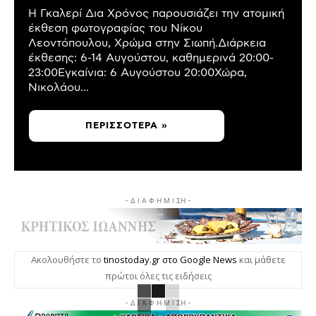
Η Γκαλερί Δια Χρόνος παρουσιάζει την ατομική
έκθεση φωτογραφίας του Νίκου
Λεοντόπουλου, Χρώμα στην Σιωπή.Διάρκεια
έκθεσης: 6-14 Αυγούστου, καθημερινά 20:00-
23:00Εγκαίνια: 6 Αυγούστου 20:00Χώρα,
Νικολάου...
ΠΕΡΙΣΣΌΤΕΡΑ »
- Δ Ι Α Φ Η Μ Ι ΣΗ -
Ακολουθήστε το
tinostoday.gr στο Google News
και μάθετε
πρώτοι όλες τις ειδήσεις
- Δ Ι Α Φ Η Μ Ι ΣΗ -