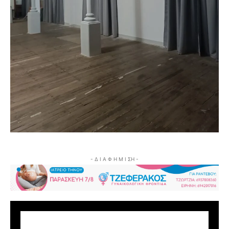
- Δ Ι Α Φ Η Μ Ι ΣΗ -