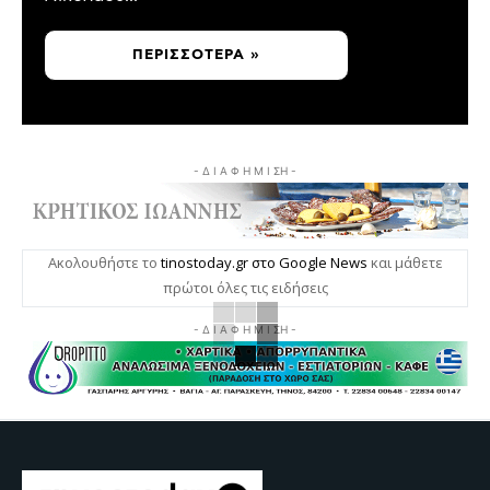
ΠΕΡΙΣΣΌΤΕΡΑ »
- Δ Ι Α Φ Η Μ Ι ΣΗ -
Ακολουθήστε το
tinostoday.gr στο Google News
και μάθετε
πρώτοι όλες τις ειδήσεις
- Δ Ι Α Φ Η Μ Ι ΣΗ -