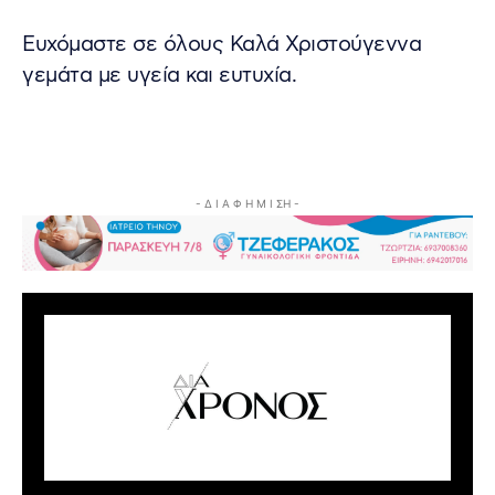
Ευχόμαστε σε όλους Καλά Χριστούγεννα
γεμάτα με υγεία και ευτυχία.
- Δ Ι Α Φ Η Μ Ι ΣΗ -