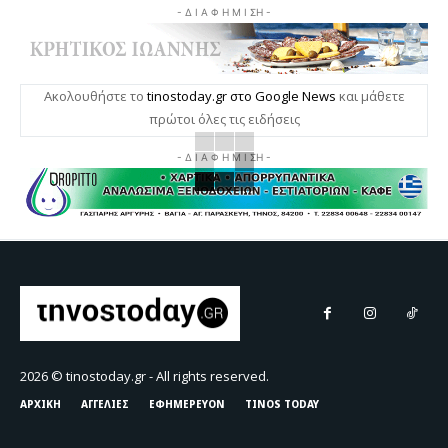
- Δ Ι Α Φ Η Μ Ι ΣΗ -
Ακολουθήστε το
tinostoday.gr στο Google News
και μάθετε
πρώτοι όλες τις ειδήσεις
- Δ Ι Α Φ Η Μ Ι ΣΗ -
2026 © tinostoday.gr - All rights reserved.
ΑΡΧΙΚΗ
ΑΓΓΕΛΙΕΣ
ΕΦΗΜΕΡΕΥΟΝ
TINOS TODAY