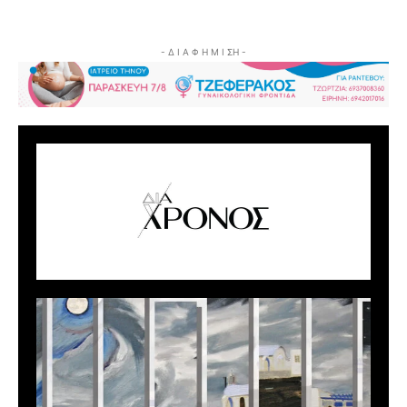
- Δ Ι Α Φ Η Μ Ι ΣΗ -