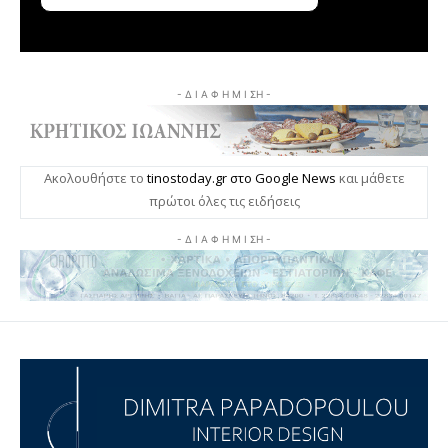
- Δ Ι Α Φ Η Μ Ι ΣΗ -
Ακολουθήστε το
tinostoday.gr στο Google News
και μάθετε
πρώτοι όλες τις ειδήσεις
- Δ Ι Α Φ Η Μ Ι ΣΗ -