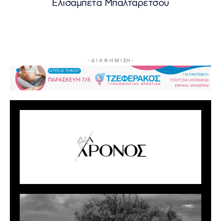
Ελισαμπέτα Μπαλταρέτσου
- Δ Ι Α Φ Η Μ Ι ΣΗ -