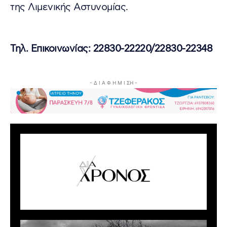
της Λιμενικής Αστυνομίας.
Τηλ. Επικοινωνίας: 22830-22220/22830-22348
- Δ Ι Α Φ Η Μ Ι ΣΗ -