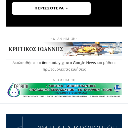
ΠΕΡΙΣΣΌΤΕΡΑ »
- Δ Ι Α Φ Η Μ Ι ΣΗ -
Ακολουθήστε το
tinostoday.gr στο Google News
και μάθετε
πρώτοι όλες τις ειδήσεις
- Δ Ι Α Φ Η Μ Ι ΣΗ -