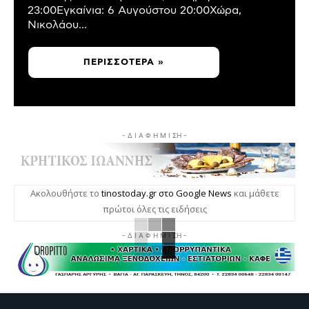
23:00Εγκαίνια: 6 Αυγούστου 20:00Χώρα,
Νικολάου...
ΠΕΡΙΣΣΌΤΕΡΑ »
- Δ Ι Α Φ Η Μ Ι ΣΗ -
Ακολουθήστε το
tinostoday.gr στο Google News
και μάθετε
πρώτοι όλες τις ειδήσεις
- Δ Ι Α Φ Η Μ Ι ΣΗ -