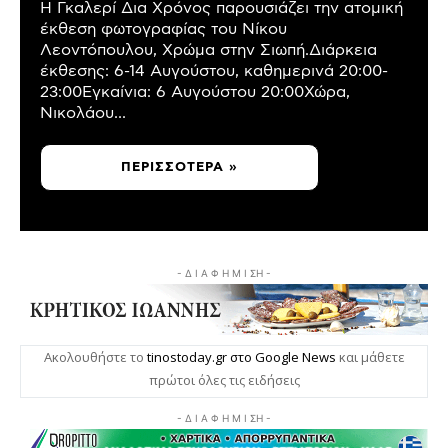
Η Γκαλερί Δια Χρόνος παρουσιάζει την ατομική
έκθεση φωτογραφίας του Νίκου
Λεοντόπουλου, Χρώμα στην Σιωπή.Διάρκεια
έκθεσης: 6-14 Αυγούστου, καθημερινά 20:00-
23:00Εγκαίνια: 6 Αυγούστου 20:00Χώρα,
Νικολάου...
ΠΕΡΙΣΣΌΤΕΡΑ »
- Δ Ι Α Φ Η Μ Ι ΣΗ -
Ακολουθήστε το
tinostoday.gr στο Google News
και μάθετε
πρώτοι όλες τις ειδήσεις
- Δ Ι Α Φ Η Μ Ι ΣΗ -