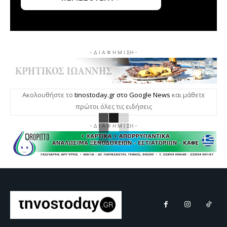
- Δ Ι Α Φ Η Μ Ι ΣΗ -
Ακολουθήστε το
tinostoday.gr στο Google News
και μάθετε
πρώτοι όλες τις ειδήσεις
- Δ Ι Α Φ Η Μ Ι ΣΗ -