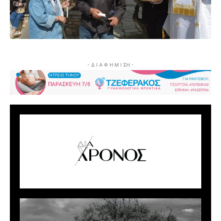
- Δ Ι Α Φ Η Μ Ι ΣΗ -