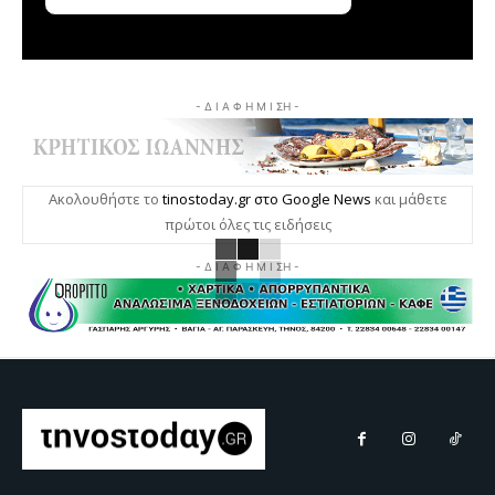
- Δ Ι Α Φ Η Μ Ι ΣΗ -
Ακολουθήστε το
tinostoday.gr στο Google News
και μάθετε
πρώτοι όλες τις ειδήσεις
- Δ Ι Α Φ Η Μ Ι ΣΗ -