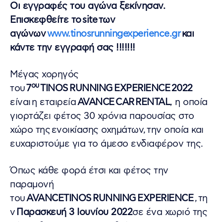
Οι εγγραφές του αγώνα ξεκίνησαν.
Επισκεφθείτε το
site
των
αγώνων
www
.
tinosrunningexperience
.
gr
και
κάντε την εγγραφή σας !!!!!!!
Μέγας χορηγός
ου
του
7
TINOS RUNNING EXPERIENCE 2022
είναι η εταιρεία
AVANCE CAR RENTAL
, η οποία
γιορτάζει φέτος 30 χρόνια παρουσίας στο
χώρο της ενοικίασης οχημάτων, την οποία και
ευχαριστούμε για το άμεσο ενδιαφέρον της.
Όπως κάθε φορά έτσι και φέτος την
παραμονή
του
AVANCE
TINOS
RUNNING
EXPERIENCE
, τη
ν
Παρασκευή 3 Ιουνίου 2022
σε ένα χωριό της