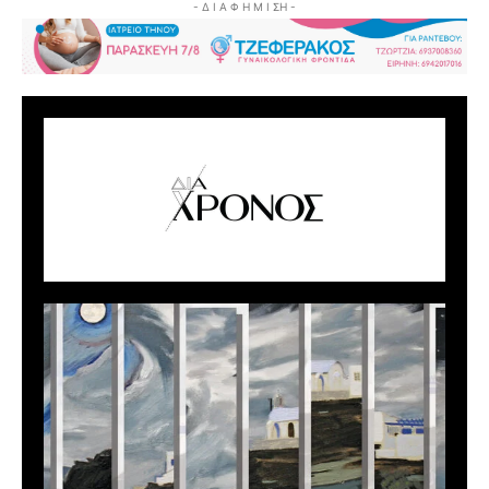
- Δ Ι Α Φ Η Μ Ι ΣΗ -