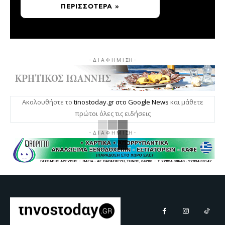
ΠΕΡΙΣΣΌΤΕΡΑ »
- Δ Ι Α Φ Η Μ Ι ΣΗ -
Ακολουθήστε το
tinostoday.gr στο Google News
και μάθετε
πρώτοι όλες τις ειδήσεις
- Δ Ι Α Φ Η Μ Ι ΣΗ -