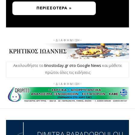
ΠΕΡΙΣΣΌΤΕΡΑ »
- Δ Ι Α Φ Η Μ Ι ΣΗ -
Ακολουθήστε το
tinostoday.gr στο Google News
και μάθετε
πρώτοι όλες τις ειδήσεις
- Δ Ι Α Φ Η Μ Ι ΣΗ -