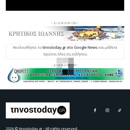
- Δ Ι Α Φ Η Μ Ι ΣΗ -
Ακολουθήστε το
tinostoday.gr στο Google News
και μάθετε
πρώτοι όλες τις ειδήσεις
- Δ Ι Α Φ Η Μ Ι ΣΗ -
2026 © tinostoday.gr - All rights reserved.