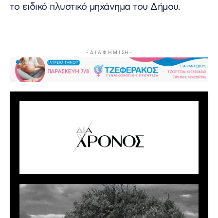
το ειδικό πλυστικό μηχάνημα του Δήμου.
- Δ Ι Α Φ Η Μ Ι ΣΗ -