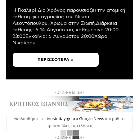
Η Γκαλερί Δια Χρόνος παρουσιάζει την ατομική
έκθεση φωτογραφίας του Νίκου
Λεοντόπουλου, Χρώμα στην Σιωπή.Διάρκεια
έκθεσης: 6-14 Αυγούστου, καθημερινά 20:00-
23:00Εγκαίνια: 6 Αυγούστου 20:00Χώρα,
Νικολάου...
ΠΕΡΙΣΣΌΤΕΡΑ »
- Δ Ι Α Φ Η Μ Ι ΣΗ -
Ακολουθήστε το
tinostoday.gr στο Google News
και μάθετε
πρώτοι όλες τις ειδήσεις
- Δ Ι Α Φ Η Μ Ι ΣΗ -