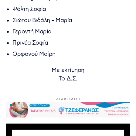
Ψάλτη Σοφία
Σιώτου Βιδάλη – Μαρία
Γεροντή Μαρία
Πρινέα Σοφία
Ορφανού Μαίρη
Με εκτίμηση
Το Δ.Σ.
- Δ Ι Α Φ Η Μ Ι ΣΗ -