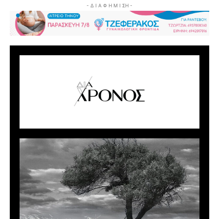
- Δ Ι Α Φ Η Μ Ι ΣΗ -