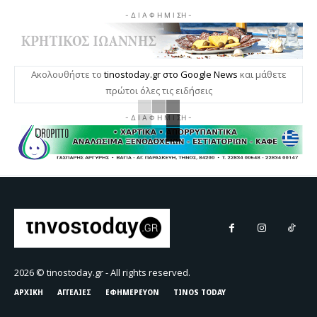
- Δ Ι Α Φ Η Μ Ι ΣΗ -
Ακολουθήστε το
tinostoday.gr στο Google News
και μάθετε
πρώτοι όλες τις ειδήσεις
- Δ Ι Α Φ Η Μ Ι ΣΗ -
2026 © tinostoday.gr - All rights reserved.
ΑΡΧΙΚΗ
ΑΓΓΕΛΙΕΣ
ΕΦΗΜΕΡΕΥΟΝ
TINOS TODAY