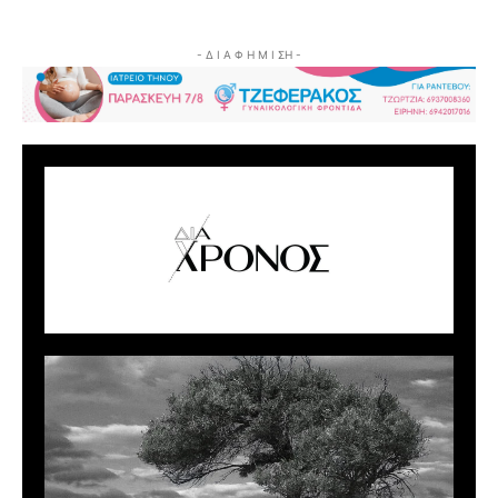
- Δ Ι Α Φ Η Μ Ι ΣΗ -