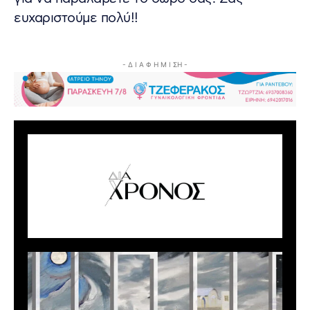
ευχαριστούμε πολύ!!
- Δ Ι Α Φ Η Μ Ι ΣΗ -