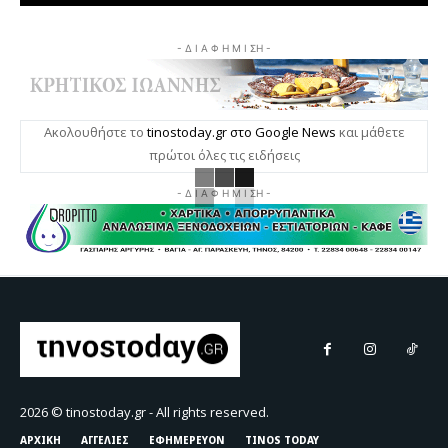
- Δ Ι Α Φ Η Μ Ι ΣΗ -
Ακολουθήστε το
tinostoday.gr στο Google News
και μάθετε
πρώτοι όλες τις ειδήσεις
- Δ Ι Α Φ Η Μ Ι ΣΗ -
2026 © tinostoday.gr - All rights reserved.
ΑΡΧΙΚΗ
ΑΓΓΕΛΙΕΣ
ΕΦΗΜΕΡΕΥΟΝ
TINOS TODAY