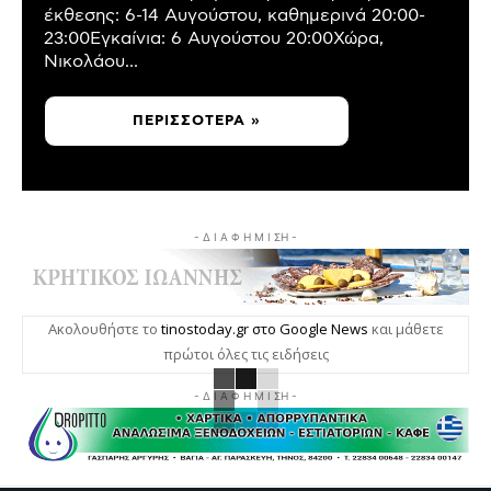
έκθεσης: 6-14 Αυγούστου, καθημερινά 20:00-
23:00Εγκαίνια: 6 Αυγούστου 20:00Χώρα,
Νικολάου...
ΠΕΡΙΣΣΌΤΕΡΑ »
- Δ Ι Α Φ Η Μ Ι ΣΗ -
Ακολουθήστε το
tinostoday.gr στο Google News
και μάθετε
πρώτοι όλες τις ειδήσεις
- Δ Ι Α Φ Η Μ Ι ΣΗ -