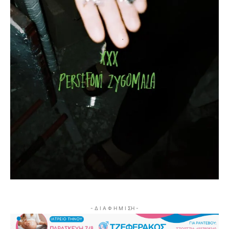
- Δ Ι Α Φ Η Μ Ι ΣΗ -