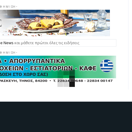
 Φ Η Μ Ι ΣΗ -
gle News
και μάθετε πρώτοι όλες τις ειδήσεις
 Φ Η Μ Ι ΣΗ -