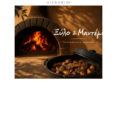
- Δ Ι Α Φ Η Μ Ι ΣΗ -