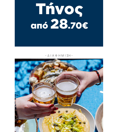
- Δ Ι Α Φ Η Μ Ι ΣΗ -