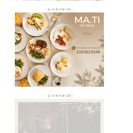
- Δ Ι Α Φ Η Μ Ι ΣΗ -
- Δ Ι Α Φ Η Μ Ι ΣΗ -