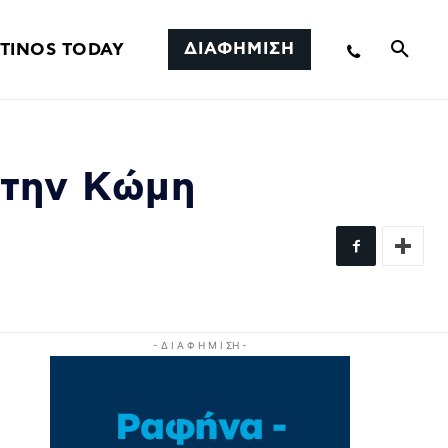
ΔΙΑΦΗΜΙΣΗ
TINOS TODAY
στην Κώμη
- Δ Ι Α Φ Η Μ Ι ΣΗ -