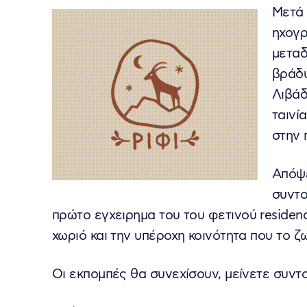
Μετά 
ηχογρ
μεταδ
βράδυ
Λιβάδ
ταινί
στην 
Απόψε
συντο
πρώτο εγχειρημα του του φετινού residen
χωριό και την υπέροχη κοινότητα που το ζ
Οι εκπομπές θα συνεχίσουν, μείνετε συντ