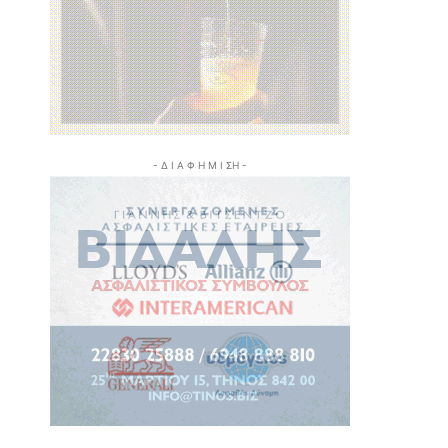
- Δ Ι Α Φ Η Μ Ι ΣΗ -