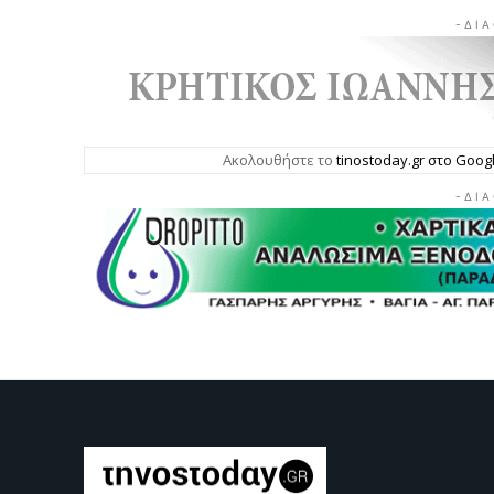
- Δ Ι Α
Ακολουθήστε το
tinostoday.gr στο Goo
- Δ Ι Α