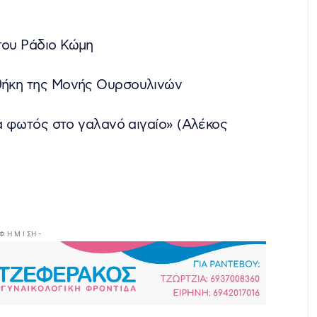
του Ράδιο Κώμη
οθήκη της Μονής Ουρσουλινών
λιά φωτός στο γαλανό αιγαίο» (Αλέκος
 Φ Η Μ Ι ΣΗ -