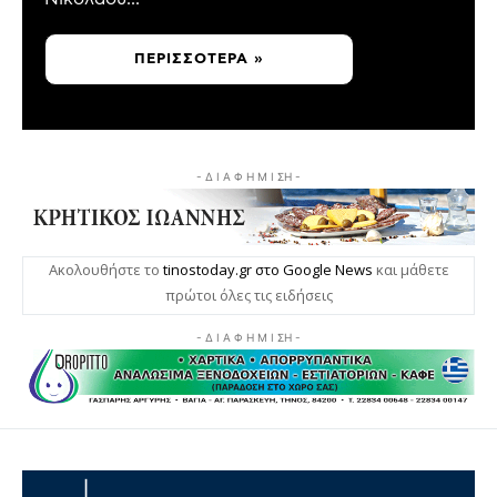
ΠΕΡΙΣΣΌΤΕΡΑ »
- Δ Ι Α Φ Η Μ Ι ΣΗ -
Ακολουθήστε το
tinostoday.gr στο Google News
και μάθετε
πρώτοι όλες τις ειδήσεις
- Δ Ι Α Φ Η Μ Ι ΣΗ -