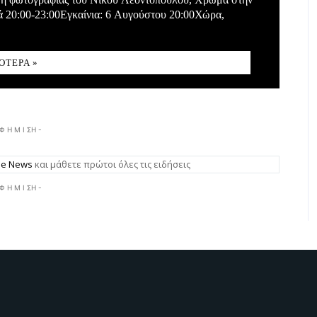
ά 20:00-23:00Εγκαίνια: 6 Αυγούστου 20:00Χώρα,
ΌΤΕΡΑ »
 Φ Η Μ Ι ΣΗ -
gle News
και μάθετε πρώτοι όλες τις ειδήσεις
 Φ Η Μ Ι ΣΗ -