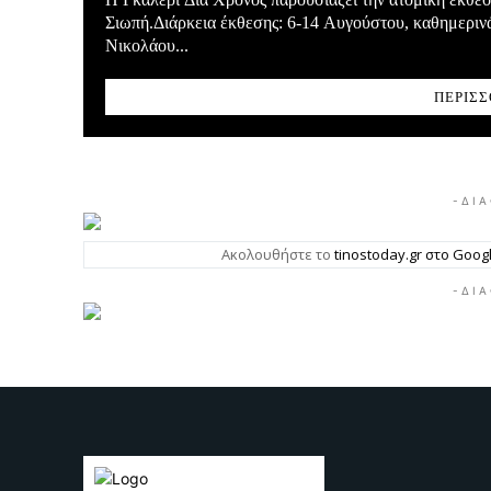
Σιωπή.Διάρκεια έκθεσης: 6-14 Αυγούστου, καθημεριν
Νικολάου...
ΠΕΡΙΣΣ
- Δ Ι Α
Ακολουθήστε το
tinostoday.gr στο Goo
- Δ Ι Α