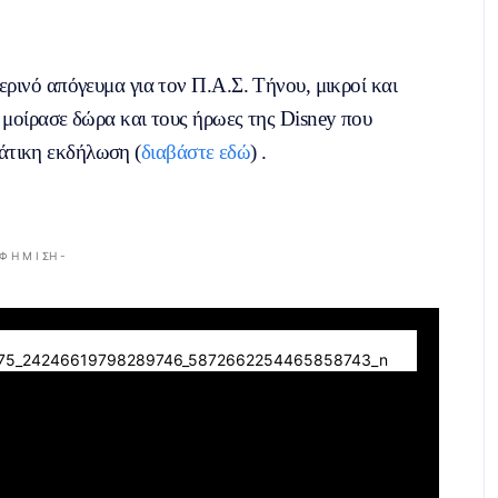
ρινό απόγευμα για τον Π.Α.Σ. Τήνου, μικροί και
 μοίρασε δώρα και τους ήρωες της Disney που
κάτικη εκδήλωση (
διαβάστε εδώ
) .
 Φ Η Μ Ι ΣΗ -