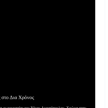
 στο Δια Χρόνος
εση φωτογραφίας του Νίκου Λεοντόπουλου, Χρώμα στην