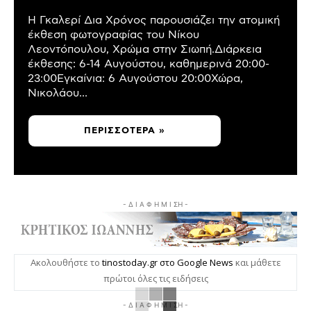
Η Γκαλερί Δια Χρόνος παρουσιάζει την ατομική
έκθεση φωτογραφίας του Νίκου
Λεοντόπουλου, Χρώμα στην Σιωπή.Διάρκεια
έκθεσης: 6-14 Αυγούστου, καθημερινά 20:00-
23:00Εγκαίνια: 6 Αυγούστου 20:00Χώρα,
Νικολάου...
ΠΕΡΙΣΣΌΤΕΡΑ »
- Δ Ι Α Φ Η Μ Ι ΣΗ -
Ακολουθήστε το
tinostoday.gr στο Google News
και μάθετε
πρώτοι όλες τις ειδήσεις
- Δ Ι Α Φ Η Μ Ι ΣΗ -