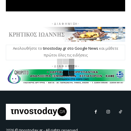
- Δ Ι Α Φ Η Μ Ι ΣΗ -
Ακολουθήστε το
tinostoday.gr στο Google News
και μάθετε
πρώτοι όλες τις ειδήσεις
- Δ Ι Α Φ Η Μ Ι ΣΗ -
2026 © tinostoday.gr - All rights reserved.