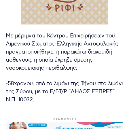
Με μέριμνα του Κέντρου Επιχειρήσεων του
Λιμενικού Σώματος-Ελληνικής Ακτοφυλακής
πραγματοποιήθηκε, η παρακάτω διακομιδή
ασθενούς, η οποία έχρηζε άμεσης
νοσοκομειακής περίθαλψης:
-58χρονου, από το λιμάνι της Τήνου στο λιμάνι
της Σύρου, με το Ε/Γ-Τ/Ρ ¨ΔΗΛΟΣ ΕΞΠΡΕΣ¨
N.Π. 10032,
- Δ Ι Α Φ Η Μ Ι ΣΗ -