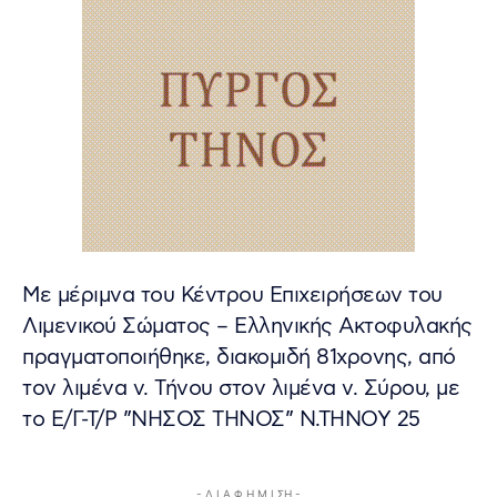
Με μέριμνα του Κέντρου Επιχειρήσεων του
Λιμενικού Σώματος – Ελληνικής Ακτοφυλακής
πραγματοποιήθηκε, διακομιδή 81χρονης, από
τον λιμένα ν. Τήνου στον λιμένα ν. Σύρου, με
το Ε/Γ-Τ/Ρ ”ΝΗΣΟΣ ΤΗΝΟΣ” Ν.ΤΗΝΟΥ 25
- Δ Ι Α Φ Η Μ Ι ΣΗ -