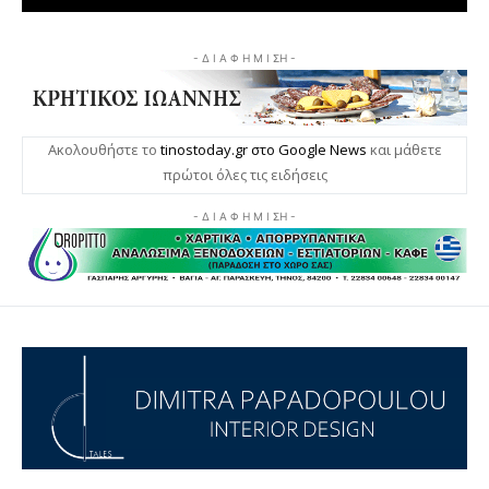
- Δ Ι Α Φ Η Μ Ι ΣΗ -
Ακολουθήστε το
tinostoday.gr στο Google News
και μάθετε
πρώτοι όλες τις ειδήσεις
- Δ Ι Α Φ Η Μ Ι ΣΗ -