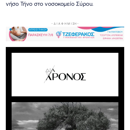
νήσο Τήνο στο νοσοκομείο Σύρου.
- Δ Ι Α Φ Η Μ Ι ΣΗ -